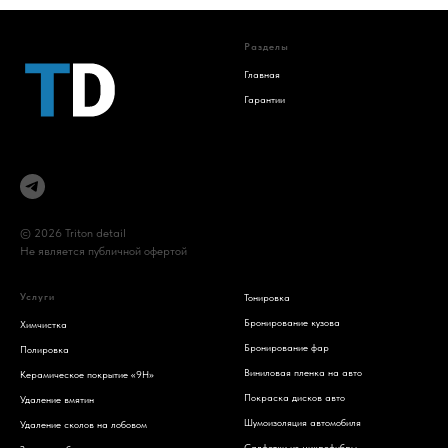
Разделы
Главная
Гарантии
© 2026 Triton detail
Не является публичной офертой
Услуги
Тонировка
Бронирование кузова
Химчистка
Бронирование фар
Полировка
Виниловая пленка на авто
Керамическое покрытие «9H»
Покраска дисков авто
Удаление вмятин
Шумоизоляция автомобиля
Удаление сколов на лобовом
Салфетки из микрофибры