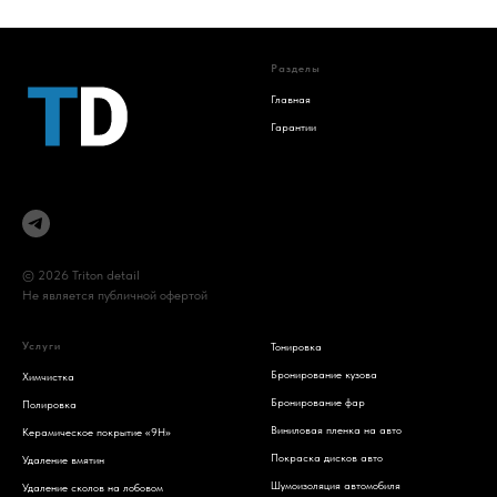
Разделы
Главная
Гарантии
© 2026 Triton detail
Не является публичной офертой
Услуги
Тонировка
Бронирование кузова
Химчистка
Бронирование фар
Полировка
Виниловая пленка на авто
Керамическое покрытие «9H»
Покраска дисков авто
Удаление вмятин
Шумоизоляция автомобиля
Удаление сколов на лобовом