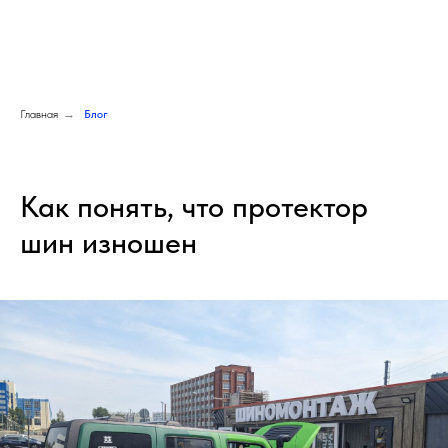
8 (812) 615-65-15
8 (812) 615-65-15
Главная
→
Блог
Как понять, что протектор
шин изношен