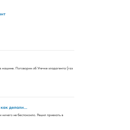
ант
в машине. Поговорим об Утечке хладагента (газ
ак делали...
 ничего не беспокоило. Решил приехать в