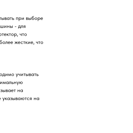
тывать при выборе
 шины - для
тектор, что
более жесткие, что
ходимо учитывать
симальную
азывает на
е указываются на