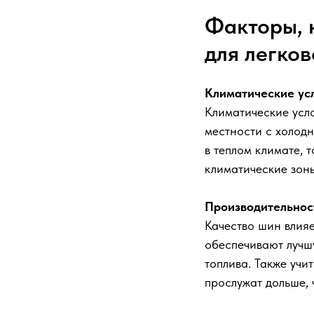
Факторы, 
для легко
Климатические ус
Климатические усл
местности с холодн
в теплом климате, 
климатические зоны
Производительност
Качество шин влия
обеспечивают лучш
топлива. Также учи
прослужат дольше, 