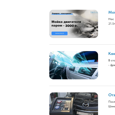
Мой
Нас 
21.5
Как
В ст
- фр
Отз
Посл
Шино