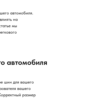
ашего автомобиля.
влиять на
статье мы
легкового
го автомобиля
ре шин для вашего
зователя вашего
 Корректный размер