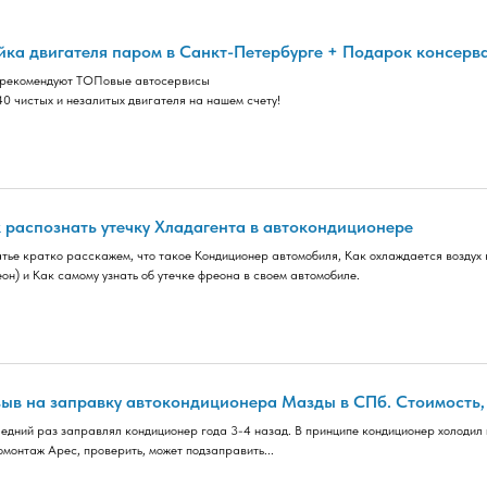
ка двигателя паром в Санкт-Петербурге + Подарок консерв
рекомендуют ТОПовые автосервисы
40 чистых и незалитых двигателя на нашем счету!
 распознать утечку Хладагента в автокондиционере
атье кратко расскажем, что такое Кондиционер автомобиля, Как охлаждается воздух 
еон) и Как самому узнать об утечке фреона в своем автомобиле.
ыв на заправку автокондиционера Мазды в СПб. Стоимость, к
едний раз заправлял кондиционер года 3-4 назад. В принципе кондиционер холодил и
монтаж Арес, проверить, может подзаправить...